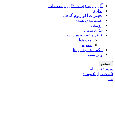
آکواریوم،تزئینات دکور و متعلقات
بخاری
تجهیزات آکواریوم گیاهی
دسته بندی نشده
روشنایی
غذای ماهی
فیلتر و تصفیه پمپ هوا
پمپ هوا
تصفیه
مکمل ها و دارو ها
واتر پمپ
جستجو
ورود / ثبت نام
0
محصول
0
تومان
منو