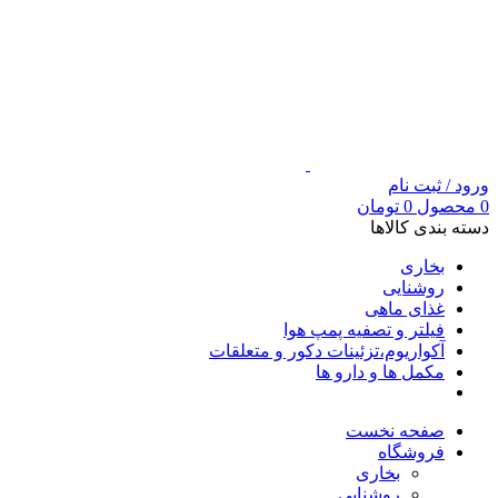
ورود / ثبت نام
0
محصول
0
تومان
دسته بندی کالاها
بخاری
روشنایی
غذای ماهی
فیلتر و تصفیه پمپ هوا
آکواریوم،تزئینات دکور و متعلقات
مکمل ها و دارو ها
صفحه نخست
فروشگاه
بخاری
روشنایی