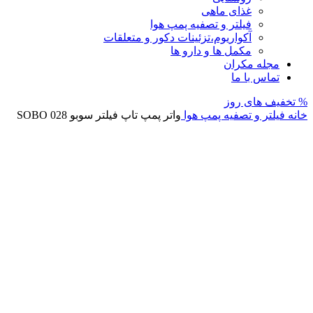
غذای ماهی
فیلتر و تصفیه پمپ هوا
آکواریوم،تزئینات دکور و متعلقات
مکمل ها و دارو ها
مجله مکران
تماس با ما
% تخفیف های روز
خانه
فیلتر و تصفیه پمپ هوا
واتر پمپ تاپ فیلتر سوبو SOBO 028