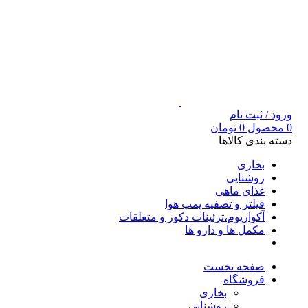
ورود / ثبت نام
0
محصول
0
تومان
دسته بندی کالاها
بخاری
روشنایی
غذای ماهی
فیلتر و تصفیه پمپ هوا
آکواریوم،تزئینات دکور و متعلقات
مکمل ها و دارو ها
صفحه نخست
فروشگاه
بخاری
روشنایی