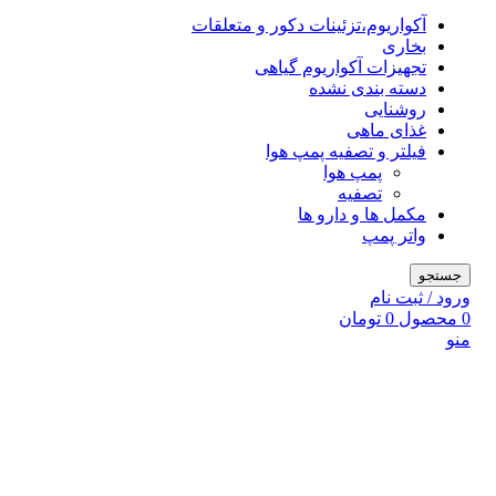
آکواریوم،تزئینات دکور و متعلقات
بخاری
تجهیزات آکواریوم گیاهی
دسته بندی نشده
روشنایی
غذای ماهی
فیلتر و تصفیه پمپ هوا
پمپ هوا
تصفیه
مکمل ها و دارو ها
واتر پمپ
جستجو
ورود / ثبت نام
0
محصول
0
تومان
منو