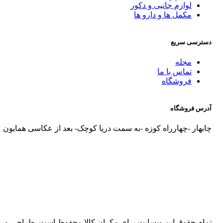
لوازم جانبی و دکور
مکمل ها و دارو ها
دسترسی سریع
مجله
تماس با ما
فروشگاه
آدرس فروشگاه
چابهار -چهارراه کوزه -به سمت دریا کوچک- بعد از عکاسی همایون
تمام حقوق این وبسایت برای مکران کالا محفوظ است. طراحی و