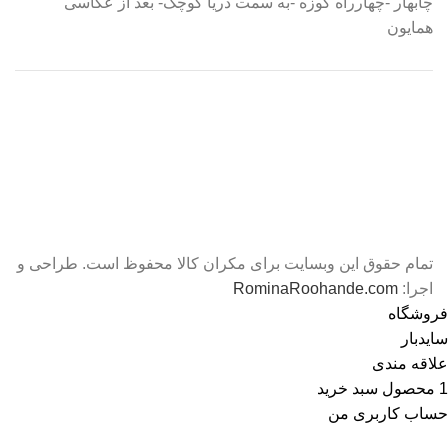
چابهار -چهارراه کوزه -به سمت دریا کوچک- بعد از عکاسی
همایون
تمام حقوق این وبسایت برای مکران کالا محفوظ است. طراحی و
اجرا:
RominaRoohande.com
فروشگاه
سایدبار
علاقه مندی
1
محصول
سبد خرید
حساب کاربری من