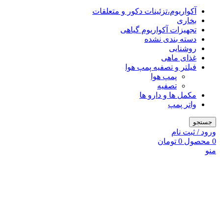
آکواریوم،تزئینات دکور و متعلقات
بخاری
تجهیزات آکواریوم گیاهی
دسته بندی نشده
روشنایی
غذای ماهی
فیلتر و تصفیه پمپ هوا
پمپ هوا
تصفیه
مکمل ها و دارو ها
واتر پمپ
جستجو
ورود / ثبت نام
0
محصول
0
تومان
منو