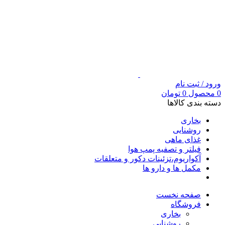
ورود / ثبت نام
0
محصول
0
تومان
دسته بندی کالاها
بخاری
روشنایی
غذای ماهی
فیلتر و تصفیه پمپ هوا
آکواریوم،تزئینات دکور و متعلقات
مکمل ها و دارو ها
صفحه نخست
فروشگاه
بخاری
روشنایی