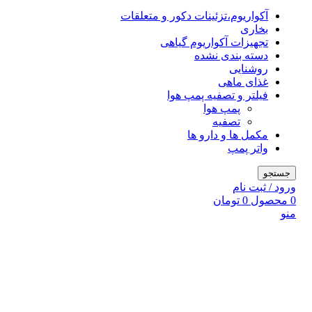
آکواریوم،تزئینات دکور و متعلقات
بخاری
تجهیزات آکواریوم گیاهی
دسته بندی نشده
روشنایی
غذای ماهی
فیلتر و تصفیه پمپ هوا
پمپ هوا
تصفیه
مکمل ها و دارو ها
واتر پمپ
جستجو
ورود / ثبت نام
0
محصول
0
تومان
منو