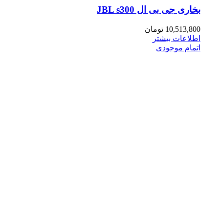
بخاری جی بی ال JBL s300
10,513,800
تومان
اطلاعات بیشتر
اتمام موجودی