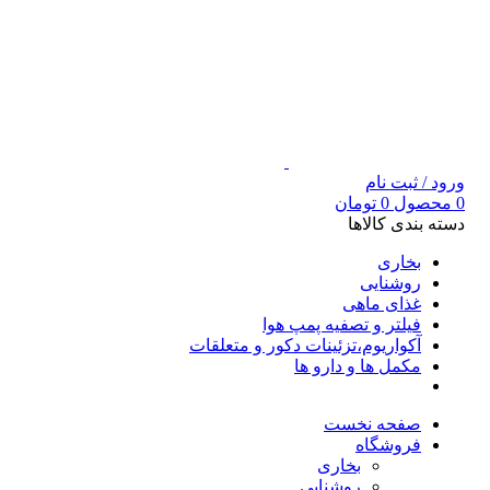
ورود / ثبت نام
0
محصول
0
تومان
دسته بندی کالاها
بخاری
روشنایی
غذای ماهی
فیلتر و تصفیه پمپ هوا
آکواریوم،تزئینات دکور و متعلقات
مکمل ها و دارو ها
صفحه نخست
فروشگاه
بخاری
روشنایی