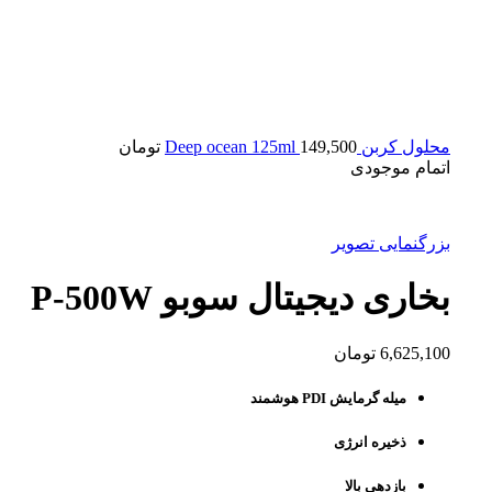
محلول کربن Deep ocean 125ml
149,500
تومان
اتمام موجودی
بزرگنمایی تصویر
بخاری دیجیتال سوبو P-500W
6,625,100
تومان
میله گرمایش PDI هوشمند
ذخیره انرژی
بازدهی بالا