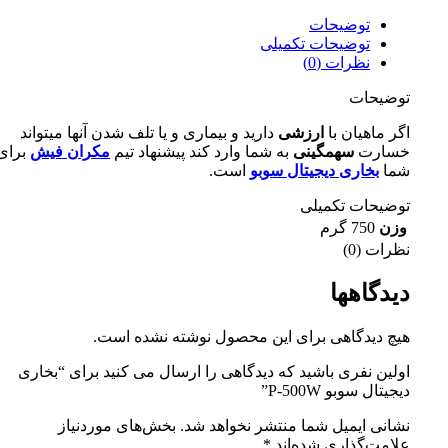
توضیحات
توضیحات تکمیلی
نظرات (0)
توضیحات
اگر ماهیان با
ارزشی
دارید و بیماری و یا تلف شدن آنها میتواند
خسارت
سهمگینی
به شما وارد کند پیشنهاد تیم
مکران فیش
برای
شما
بخاری دیجیتال سوبو
است.
توضیحات تکمیلی
وزن
750 گرم
نظرات (0)
دیدگاهها
هیچ دیدگاهی برای این محصول نوشته نشده است.
اولین نفری باشید که دیدگاهی را ارسال می کنید برای “بخاری
دیجیتال سوبو P-500W”
نشانی ایمیل شما منتشر نخواهد شد.
بخش‌های موردنیاز
علامت‌گذاری شده‌اند
*