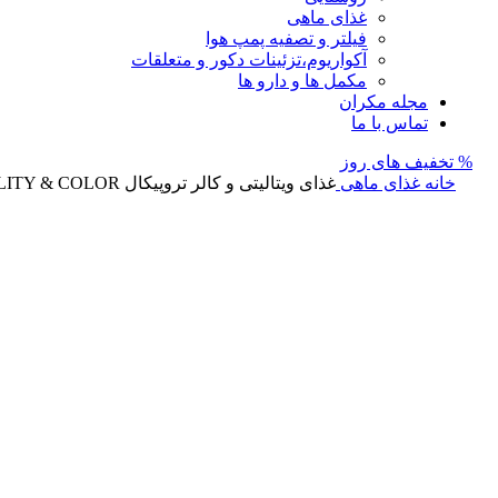
غذای ماهی
فیلتر و تصفیه پمپ هوا
آکواریوم،تزئینات دکور و متعلقات
مکمل ها و دارو ها
مجله مکران
تماس با ما
% تخفیف های روز
خانه
غذای ماهی
غذای ویتالیتی و کالر تروپیکال VITALITY & COLOR