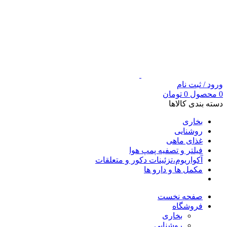
ورود / ثبت نام
0
محصول
0
تومان
دسته بندی کالاها
بخاری
روشنایی
غذای ماهی
فیلتر و تصفیه پمپ هوا
آکواریوم،تزئینات دکور و متعلقات
مکمل ها و دارو ها
صفحه نخست
فروشگاه
بخاری
روشنایی