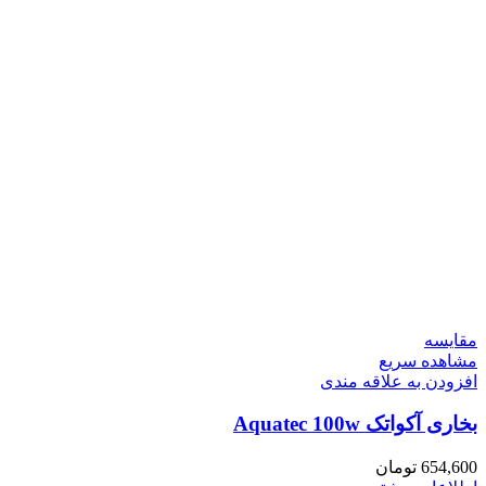
مقایسه
مشاهده سریع
افزودن به علاقه مندی
بخاری آکواتک Aquatec 100w
654,600
تومان