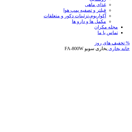
غذای ماهی
فیلتر و تصفیه پمپ هوا
آکواریوم،تزئینات دکور و متعلقات
مکمل ها و دارو ها
مجله مکران
تماس با ما
% تخفیف های روز
خانه
بخاری
بخاری سوبو FA-800W