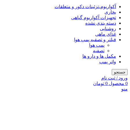
آکواریوم،تزئینات دکور و متعلقات
بخاری
تجهیزات آکواریوم گیاهی
دسته بندی نشده
روشنایی
غذای ماهی
فیلتر و تصفیه پمپ هوا
پمپ هوا
تصفیه
مکمل ها و دارو ها
واتر پمپ
جستجو
ورود / ثبت نام
0
محصول
0
تومان
منو