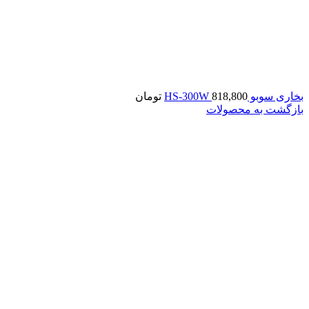
بخاری سوبو HS-300W
818,800
تومان
بازگشت به محصولات