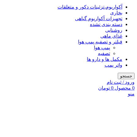
آکواریوم،تزئینات دکور و متعلقات
بخاری
تجهیزات آکواریوم گیاهی
دسته بندی نشده
روشنایی
غذای ماهی
فیلتر و تصفیه پمپ هوا
پمپ هوا
تصفیه
مکمل ها و دارو ها
واتر پمپ
جستجو
ورود / ثبت نام
0
محصول
0
تومان
منو