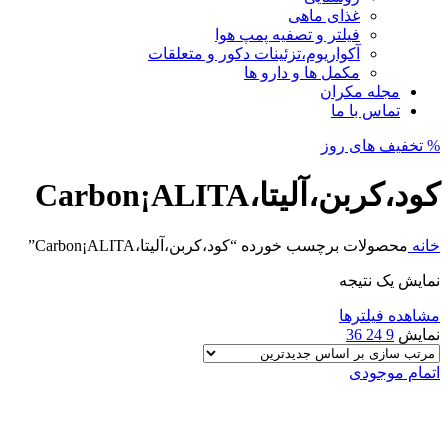
غذای ماهی
فیلتر و تصفیه پمپ هوا
آکواریوم،تزئینات دکور و متعلقات
مکمل ها و دارو ها
مجله مکران
تماس با ما
% تخفیف های روز
کود،کربن،آلیتا،Carbon¡ALITA
خانه
محصولات برچسب خورده “کود،کربن،آلیتا،Carbon¡ALITA”
نمایش یک نتیجه
مشاهده فیلترها
نمایش
9
24
36
اتمام موجودی