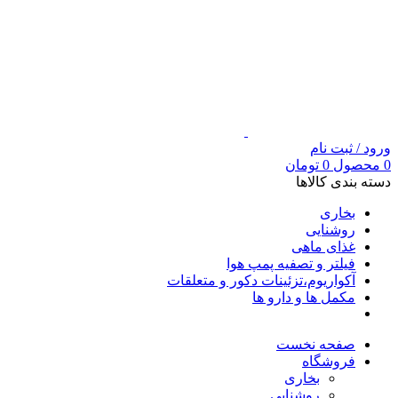
ورود / ثبت نام
0
محصول
0
تومان
دسته بندی کالاها
بخاری
روشنایی
غذای ماهی
فیلتر و تصفیه پمپ هوا
آکواریوم،تزئینات دکور و متعلقات
مکمل ها و دارو ها
صفحه نخست
فروشگاه
بخاری
روشنایی