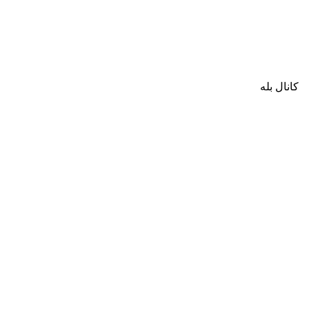
کانال بله