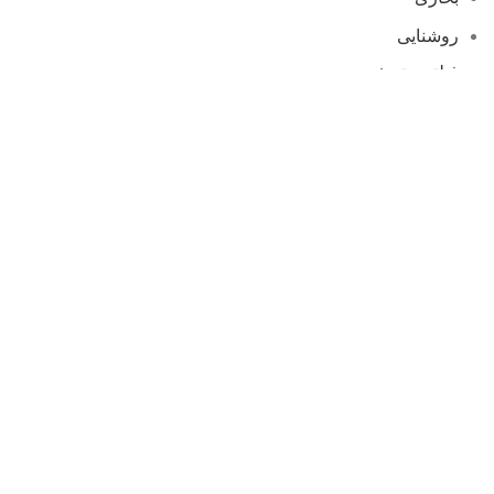
روشنایی
فیلتر و تصفیه
لوازم جانبی و دکور
مکمل ها و دارو ها
دسترسی سریع
مجله
تماس با ما
فروشگاه
آدرس فروشگاه
چابهار -چهارراه کوزه -به سمت دریا کوچک- بعد از عکاسی
همایون