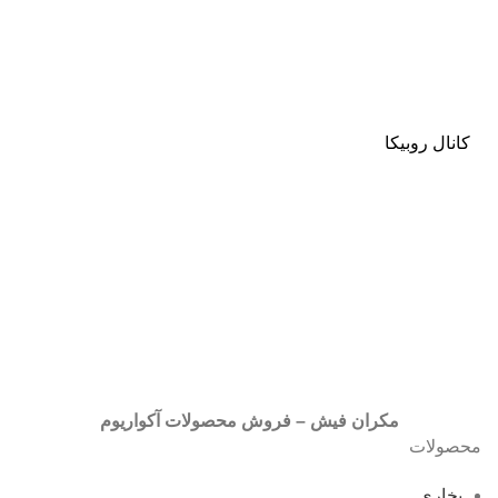
کانال روبیکا
مکران فیش – فروش محصولات آکواریوم
محصولات
بخاری